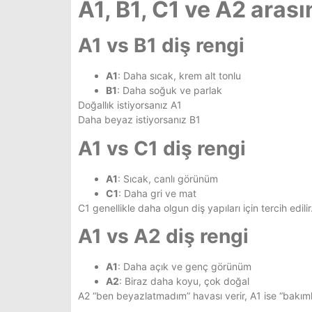
A1, B1, C1 ve A2 arası
A1 vs B1 diş rengi
A1
: Daha sıcak, krem alt tonlu
B1
: Daha soğuk ve parlak
Doğallık istiyorsanız A1
Daha beyaz istiyorsanız B1
A1 vs C1 diş rengi
A1
: Sıcak, canlı görünüm
C1
: Daha gri ve mat
C1 genellikle daha olgun diş yapıları için tercih edilir
A1 vs A2 diş rengi
A1
: Daha açık ve genç görünüm
A2
: Biraz daha koyu, çok doğal
A2 “ben beyazlatmadım” havası verir, A1 ise “bakıml