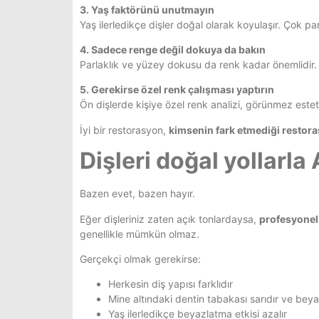
3. Yaş faktörünü unutmayın
Yaş ilerledikçe dişler doğal olarak koyulaşır. Çok par
4. Sadece renge değil dokuya da bakın
Parlaklık ve yüzey dokusu da renk kadar önemlidir.
5. Gerekirse özel renk çalışması yaptırın
Ön dişlerde kişiye özel renk analizi, görünmez esteti
İyi bir restorasyon,
kimsenin fark etmediği restor
Dişleri doğal yollar
Bazen evet, bazen hayır.
Eğer dişleriniz zaten açık tonlardaysa,
profesyonel
genellikle mümkün olmaz.
Gerçekçi olmak gerekirse:
Herkesin diş yapısı farklıdır
Mine altındaki dentin tabakası sarıdır ve bey
Yaş ilerledikçe beyazlatma etkisi azalır