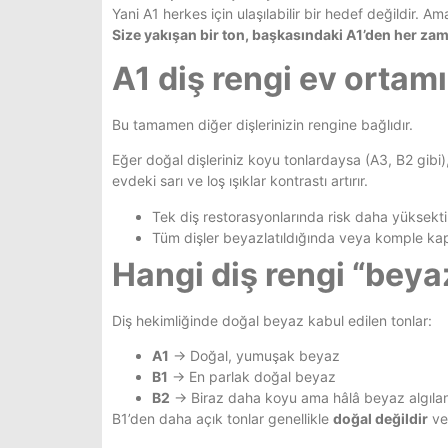
Yani A1 herkes için ulaşılabilir bir hedef değildir. 
Size yakışan bir ton, başkasındaki A1’den her za
A1 diş rengi ev ortam
Bu tamamen diğer dişlerinizin rengine bağlıdır.
Eğer doğal dişleriniz koyu tonlardaysa (A3, B2 gibi), 
evdeki sarı ve loş ışıklar kontrastı artırır.
Tek diş restorasyonlarında risk daha yüksekti
Tüm dişler beyazlatıldığında veya komple ka
Hangi diş rengi “beyaz
Diş hekimliğinde doğal beyaz kabul edilen tonlar:
A1
→ Doğal, yumuşak beyaz
B1
→ En parlak doğal beyaz
B2
→ Biraz daha koyu ama hâlâ beyaz algılan
B1’den daha açık tonlar genellikle
doğal değildir
ve