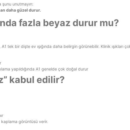
Ama şunu unutmayın:
man daha güzel durur.
ında fazla beyaz durur mu?
A1 tek bir dişte ev ışığında daha belirgin görünebilir. Klinik ışıkları ç
r
plama yapıldığında A1 genelde çok doğal durur
” kabul edilir?
ır
 kaplama görüntüsü verir.