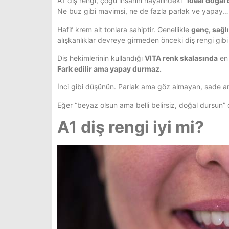
A1 diş rengi, çoğu insanın hayalindeki
“ideal doğal
Ne buz gibi mavimsi, ne de fazla parlak ve yapay…
Hafif krem alt tonlara sahiptir. Genellikle
genç, sağlı
alışkanlıklar devreye girmeden önceki diş rengi gibi 
Diş hekimlerinin kullandığı
VITA renk skalasında
en 
Fark edilir ama yapay durmaz.
İnci gibi düşünün. Parlak ama göz almayan, sade am
Eğer “beyaz olsun ama belli belirsiz, doğal dursun” 
A1 diş rengi iyi mi?