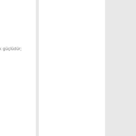
ok güçlüdür;