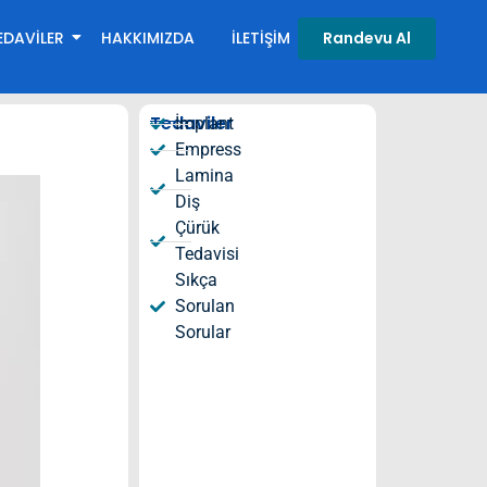
EDAVILER
HAKKIMIZDA
İLETIŞIM
Randevu Al
Tedaviler
İmplant​
Empress
Lamina
Diş
Çürük
Tedavisi
Sıkça
Sorulan
Sorular