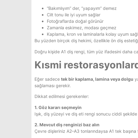
“Bakımlıyım” der, “yapayım” demez
Cilt tonu ile iyi uyum sağlar
Fotoğraflarda doğal görünür
Zamanla eskimez, modası geçmez
Kaplama, kron ve laminalarla kolay uyum sağ
Bu yüzden birçok diş hekimi, özellikle ön diş estetiği
Doğru kişide A1 diş rengi, tüm yüz ifadesini daha ca
Kısmi restorasyonlard
Eğer sadece
tek bir kaplama, lamina veya dolgu
ya
sağlaması gerekir.
Dikkat edilmesi gerekenler:
1. Göz kararı seçmeyin
Işık, diş yüzeyi ve diş eti rengi sonucu ciddi şekilde e
2. Mevcut diş renginizi baz alın
Çevre dişleriniz A2–A3 tonlarındaysa A1 tek başına 