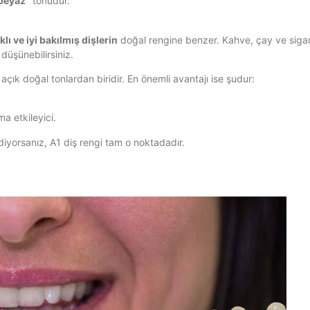
 beyaz”
tonudur.
klı ve iyi bakılmış dişlerin
doğal rengine benzer. Kahve, çay ve sigar
düşünebilirsiniz.
açık doğal tonlardan biridir. En önemli avantajı ise şudur:
a etkileyici.
diyorsanız, A1 diş rengi tam o noktadadır.