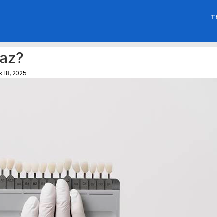
T
yaz?
k 18, 2025