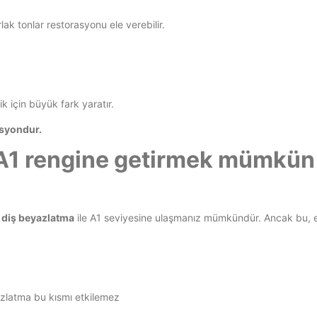
lak tonlar restorasyonu ele verebilir.
k için büyük fark yaratır.
asyondur.
la A1 rengine getirmek mümkü
 diş beyazlatma
ile A1 seviyesine ulaşmanız mümkündür. Ancak bu, ev
azlatma bu kısmı etkilemez