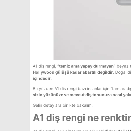
A1 diş rengi,
“temiz ama yapay durmayan”
beyaz to
Hollywood gülüşü kadar abartılı değildir
. Doğal d
içindedir
.
Bu yüzden A1 diş rengi bazı insanlar için “tam aradığı
sizin yüzünüze ve mevcut diş tonunuza nasıl yakı
Gelin detaylara birlikte bakalım.
A1 diş rengi ne renkti