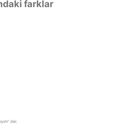
ndaki farklar
.
ıyım” der.