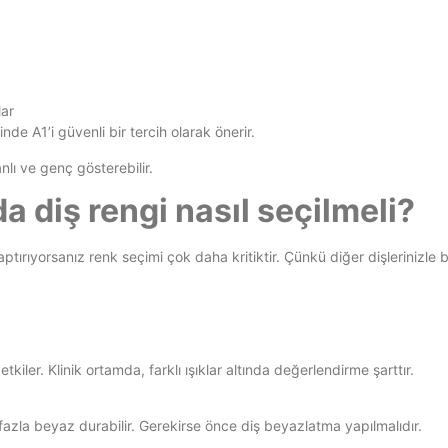
lar
nde A1’i güvenli bir tercih olarak önerir.
nlı ve genç gösterebilir.
a diş rengi nasıl seçilmeli?
ptırıyorsanız renk seçimi çok daha kritiktir. Çünkü diğer dişlerinizle 
tkiler. Klinik ortamda, farklı ışıklar altında değerlendirme şarttır.
fazla beyaz durabilir. Gerekirse önce diş beyazlatma yapılmalıdır.