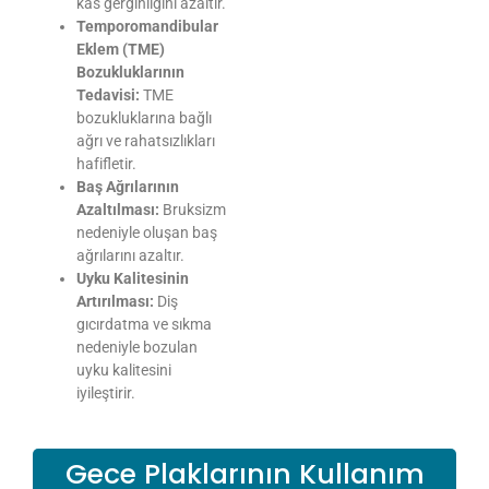
kas gerginliğini azaltır.
Temporomandibular
Eklem (TME)
Bozukluklarının
Tedavisi:
TME
bozukluklarına bağlı
ağrı ve rahatsızlıkları
hafifletir.
Baş Ağrılarının
Azaltılması:
Bruksizm
nedeniyle oluşan baş
ağrılarını azaltır.
Uyku Kalitesinin
Artırılması:
Diş
gıcırdatma ve sıkma
nedeniyle bozulan
uyku kalitesini
iyileştirir.
Gece Plaklarının Kullanım