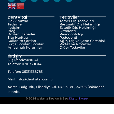
DentVital
Tedaviler
Hakkımızda
Temel Diş Tedavileri
Tedaviler
Restoratif Diş Hekimliği
İletişim
Estetik Diş Hekimliği
Blog
Ortodonti
Bizden Haberler
Periodontoloji
Site Haritası
Pedodonti
Kullanım Şartları
Ağız, Diş ve Çene Cerrahisi
Sıkça Sorulan Sorular
Protez ve Protezler
Anlaşmalı Kurumlar
Diğer Tedaviler
İletişim
Diş Randevusu Al
Telefon: 02163391314
Telefon: 05331368785
Mail: info@dentvital.com.tr
Adres: Bulgurlu, Libadiye Cd. NO:13 D:B, 34696 Üsküdar /
İstanbul
© 2024 Website Design & Seo:
Digital Eksper