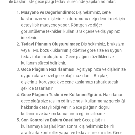
ile başlar. İşte gece plağı tedavi sürecinde yapılan adımlar:
Muayene ve Değerlendirme:
Diş hekiminiz, çene
kaslarınızın ve dişlerinizin durumunu değerlendirmek için
detaylı bir muayene yapar. Röntgen ve diğer
görüntüleme teknikleri kullanılarak çene ve diş yapınız
incelenir.
Tedavi Planının Oluşturulması:
Diş hekiminiz, bruksizm
veya TME bozukluklarının şiddetine göre size en uygun
tedavi planını oluşturur. Gece plağının özellikleri ve
kullanım süresi belirlenir.
Gece Plağının Hazırlanması:
Ağız yapınıza ve dişlerinize
uygun olarak özel gece plağı hazırlanır. Bu plak,
dişlerinizi koruyacak ve çene kaslarınızı rahatlatacak
şekilde tasarlanır.
Gece Plağının Teslimi ve Kullanım Eğitimi:
Hazırlanan
gece plağı size teslim edilir ve nasıl kullanmanız gerektiği
hakkında detaylı bilgi verilir. Gece plağının doğru
kullanımı ve bakımı konusunda eğitim alırsınız.
Son Kontrol ve Bakım Önerileri:
Gece plağını
kullanmaya başladıktan sonra, diş hekiminiz belirli
aralıklarla kontroller yapar ve tedavi sürecini izler. Gece