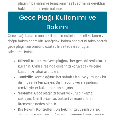
plağının bakımını ve temizliğini nasıl yapmanız gerektiği
hakkında önerilerde bulunur.
Gece Plağı Kullanımı ve
Bakımı
Gece plağı kullanımının etkili olabilmesi için düzenli kullanım ve
doğru bakım önemlidir. Aşağıdaki bakım önerilerini takip ederek
gece plağınızın ömrünü uzatabilir ve tedavi sonuçlarını
iyileştirebilirsiniz:
Düzenli Kullanım:
Gece plağınızı her gece düzenli olarak
kullanın. Uyku sırasında dişlerinizi koruyacak ve çene
kaslarınızı rahatlatacaktır.
Temizlik:
Gece plağınızı her sabah ılık su ve yumuşak bir
diş fırçası ile temizleyin. Diş macunu veya aşındırıcı
temizleyiciler kullanmaktan kaçının.
Saklama:
Gece plağınızı temiz ve kuru bir kapta
saklayın. Nemli ortamlar, bakteri ve mantarların
üremesine neden olabilir.
Diş Hekimi Kontrolleri:
Diş hekiminizi düzenli olarak
ziyaret edin ve gece plağınızın durumunu kontrol ettirin.