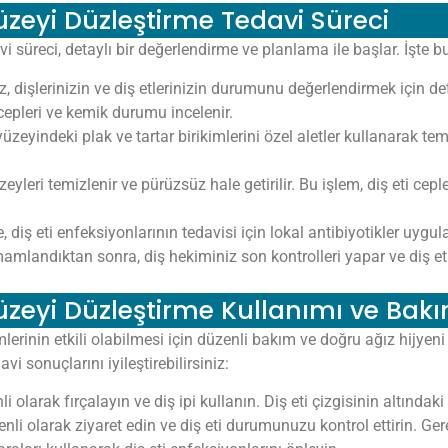
Yüzeyi Düzleştirme Tedavi Süreci
vi süreci, detaylı bir değerlendirme ve planlama ile başlar. İşte b
, dişlerinizin ve diş etlerinizin durumunu değerlendirmek için d
 cepleri ve kemik durumu incelenir.
üzeyindeki plak ve tartar birikimlerini özel aletler kullanarak temiz
eyleri temizlenir ve pürüzsüz hale getirilir. Bu işlem, diş eti cepl
diş eti enfeksiyonlarının tedavisi için lokal antibiyotikler uygula
mlandıktan sonra, diş hekiminiz son kontrolleri yapar ve diş eti
Yüzeyi Düzleştirme Kullanımı ve Bak
mlerinin etkili olabilmesi için düzenli bakım ve doğru ağız hijyeni
avi sonuçlarını iyileştirebilirsiniz:
i olarak fırçalayın ve diş ipi kullanın. Diş eti çizgisinin altındaki
li olarak ziyaret edin ve diş eti durumunuzu kontrol ettirin. Gere