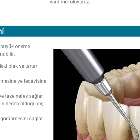
yardımcı oluyoruz.
mi
da büyük öneme
abilir:
eki plak ve tartar
enmesine ve tedavisine
e taze nefes sağlar.
rın neden olduğu diş
 görünmesini sağlar.