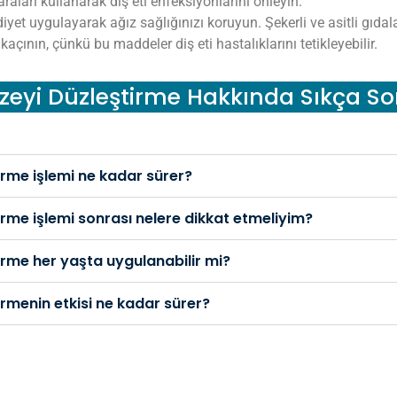
raları kullanarak diş eti enfeksiyonlarını önleyin.
diyet uygulayarak ağız sağlığınızı koruyun. Şekerli ve asitli gıda
açının, çünkü bu maddeler diş eti hastalıklarını tetikleyebilir.
Yüzeyi Düzleştirme Hakkında Sıkça So
tirme işlemi ne kadar sürer?
tirme işlemi sonrası nelere dikkat etmeliyim?
tirme her yaşta uygulanabilir mi?
tirmenin etkisi ne kadar sürer?