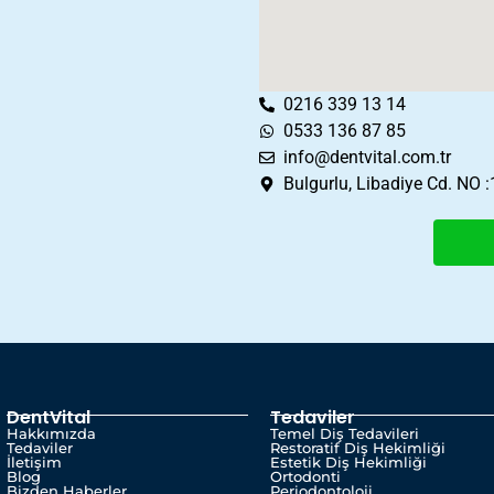
0216 339 13 14
0533 136 87 85
info@dentvital.com.tr
Bulgurlu, Libadiye Cd. NO 
DentVital
Tedaviler
Hakkımızda
Temel Diş Tedavileri
Tedaviler
Restoratif Diş Hekimliği
İletişim
Estetik Diş Hekimliği
Blog
Ortodonti
Bizden Haberler
Periodontoloji