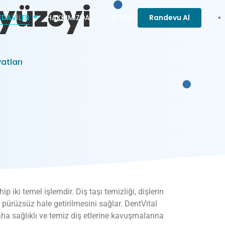
 yüzeyi
EDAVILER
HAKKIMIZDA
İLETIŞIM
Randevu Al
yatları
 iki temel işlemdir. Diş taşı temizliği, dişlerin
p pürüzsüz hale getirilmesini sağlar. DentVital
aha sağlıklı ve temiz diş etlerine kavuşmalarına