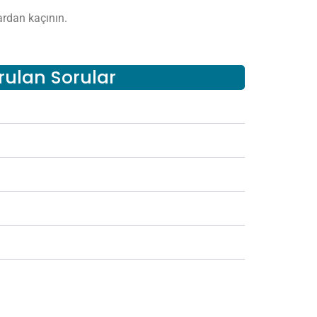
lardan kaçının.
rulan Sorular