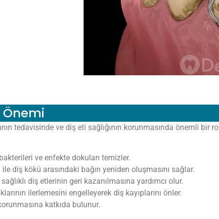
n Önemi
arının tedavisinde ve diş eti sağlığının korunmasında önemli bir r
bakterileri ve enfekte dokuları temizler.
i ile diş kökü arasındaki bağın yeniden oluşmasını sağlar.
e sağlıklı diş etlerinin geri kazanılmasına yardımcı olur.
klarının ilerlemesini engelleyerek diş kayıplarını önler.
 korunmasına katkıda bulunur.