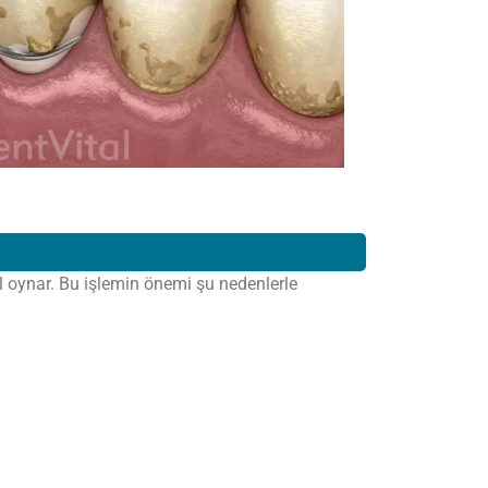
ol oynar. Bu işlemin önemi şu nedenlerle