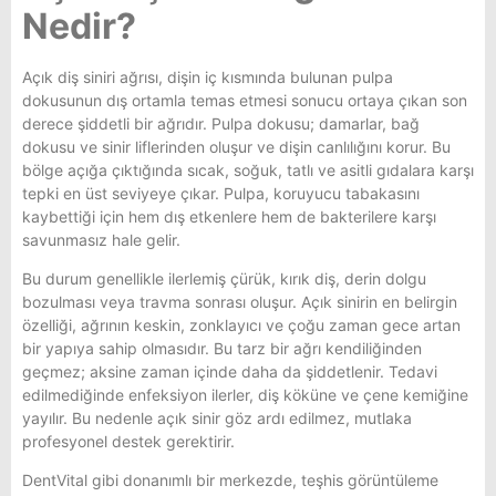
Nedir?
Açık diş siniri ağrısı, dişin iç kısmında bulunan pulpa
dokusunun dış ortamla temas etmesi sonucu ortaya çıkan son
derece şiddetli bir ağrıdır. Pulpa dokusu; damarlar, bağ
dokusu ve sinir liflerinden oluşur ve dişin canlılığını korur. Bu
bölge açığa çıktığında sıcak, soğuk, tatlı ve asitli gıdalara karşı
tepki en üst seviyeye çıkar. Pulpa, koruyucu tabakasını
kaybettiği için hem dış etkenlere hem de bakterilere karşı
savunmasız hale gelir.
Bu durum genellikle ilerlemiş çürük, kırık diş, derin dolgu
bozulması veya travma sonrası oluşur. Açık sinirin en belirgin
özelliği, ağrının keskin, zonklayıcı ve çoğu zaman gece artan
bir yapıya sahip olmasıdır. Bu tarz bir ağrı kendiliğinden
geçmez; aksine zaman içinde daha da şiddetlenir. Tedavi
edilmediğinde enfeksiyon ilerler, diş köküne ve çene kemiğine
yayılır. Bu nedenle açık sinir göz ardı edilmez, mutlaka
profesyonel destek gerektirir.
DentVital gibi donanımlı bir merkezde, teşhis görüntüleme