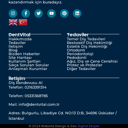
kazandırmak için buradayız.
DentVital
Tedaviler
Hakkımızda
Temel Diş Tedavileri
Tedaviler
Restoratif Diş Hekimliği
İletişim
Estetik Diş Hekimliği
Blog
Ortodonti
Bizden Haberler
Periodontoloji
Site Haritası
Pedodonti
Kullanım Şartları
Ağız, Diş ve Çene Cerrahisi
Sıkça Sorulan Sorular
Protez ve Protezler
Anlaşmalı Kurumlar
Diğer Tedaviler
İletişim
Diş Randevusu Al
Telefon: 02163391314
Telefon: 05331368785
Mail: info@dentvital.com.tr
Adres: Bulgurlu, Libadiye Cd. NO:13 D:B, 34696 Üsküdar /
İstanbul
© 2024 Website Design & Seo:
Digital Eksper