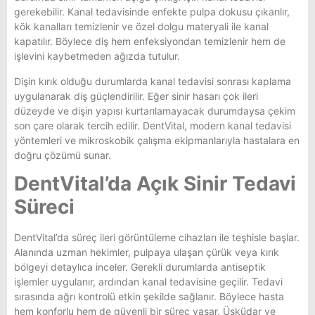
gerekebilir. Kanal tedavisinde enfekte pulpa dokusu çıkarılır,
kök kanalları temizlenir ve özel dolgu materyali ile kanal
kapatılır. Böylece diş hem enfeksiyondan temizlenir hem de
işlevini kaybetmeden ağızda tutulur.
Dişin kırık olduğu durumlarda kanal tedavisi sonrası kaplama
uygulanarak diş güçlendirilir. Eğer sinir hasarı çok ileri
düzeyde ve dişin yapısı kurtarılamayacak durumdaysa çekim
son çare olarak tercih edilir. DentVital, modern kanal tedavisi
yöntemleri ve mikroskobik çalışma ekipmanlarıyla hastalara en
doğru çözümü sunar.
DentVital’da Açık Sinir Tedavi
Süreci
DentVital’da süreç ileri görüntüleme cihazları ile teşhisle başlar.
Alanında uzman hekimler, pulpaya ulaşan çürük veya kırık
bölgeyi detaylıca inceler. Gerekli durumlarda antiseptik
işlemler uygulanır, ardından kanal tedavisine geçilir. Tedavi
sırasında ağrı kontrolü etkin şekilde sağlanır. Böylece hasta
hem konforlu hem de güvenli bir süreç yaşar. Üsküdar ve