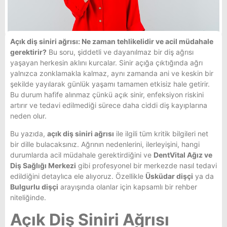
Açık diş siniri ağrısı: Ne zaman tehlikelidir ve acil müdahale
gerektirir?
Bu soru, şiddetli ve dayanılmaz bir diş ağrısı
yaşayan herkesin aklını kurcalar. Sinir açığa çıktığında ağrı
yalnızca zonklamakla kalmaz, aynı zamanda ani ve keskin bir
şekilde yayılarak günlük yaşamı tamamen etkisiz hale getirir.
Bu durum hafife alınmaz çünkü açık sinir, enfeksiyon riskini
artırır ve tedavi edilmediği sürece daha ciddi diş kayıplarına
neden olur.
Bu yazıda,
açık diş siniri ağrısı
ile ilgili tüm kritik bilgileri net
bir dille bulacaksınız. Ağrının nedenlerini, ilerleyişini, hangi
durumlarda acil müdahale gerektirdiğini ve
DentVital Ağız ve
Diş Sağlığı Merkezi
gibi profesyonel bir merkezde nasıl tedavi
edildiğini detaylıca ele alıyoruz. Özellikle
Üsküdar dişçi
ya da
Bulgurlu dişçi
arayışında olanlar için kapsamlı bir rehber
niteliğinde.
Açık Diş Siniri Ağrısı