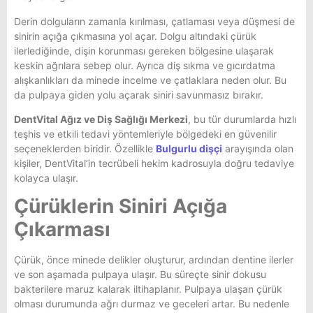
Derin dolguların zamanla kırılması, çatlaması veya düşmesi de
sinirin açığa çıkmasına yol açar. Dolgu altındaki çürük
ilerlediğinde, dişin korunması gereken bölgesine ulaşarak
keskin ağrılara sebep olur. Ayrıca diş sıkma ve gıcırdatma
alışkanlıkları da minede incelme ve çatlaklara neden olur. Bu
da pulpaya giden yolu açarak siniri savunmasız bırakır.
DentVital Ağız ve Diş Sağlığı Merkezi
, bu tür durumlarda hızlı
teşhis ve etkili tedavi yöntemleriyle bölgedeki en güvenilir
seçeneklerden biridir. Özellikle
Bulgurlu dişçi
arayışında olan
kişiler, DentVital’in tecrübeli hekim kadrosuyla doğru tedaviye
kolayca ulaşır.
Çürüklerin Siniri Açığa
Çıkarması
Çürük, önce minede delikler oluşturur, ardından dentine ilerler
ve son aşamada pulpaya ulaşır. Bu süreçte sinir dokusu
bakterilere maruz kalarak iltihaplanır. Pulpaya ulaşan çürük
olması durumunda ağrı durmaz ve geceleri artar. Bu nedenle