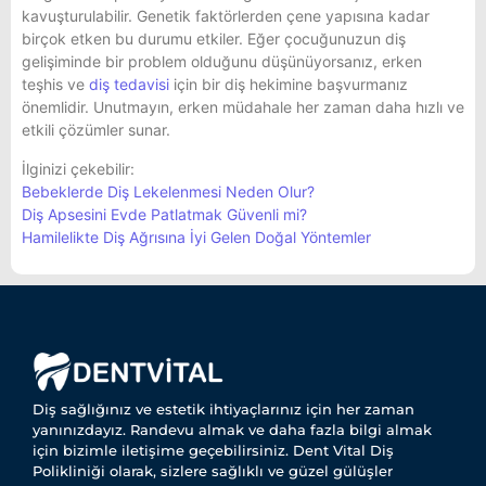
kavuşturulabilir. Genetik faktörlerden çene yapısına kadar
birçok etken bu durumu etkiler. Eğer çocuğunuzun diş
gelişiminde bir problem olduğunu düşünüyorsanız, erken
teşhis ve
diş tedavisi
için bir diş hekimine başvurmanız
önemlidir. Unutmayın, erken müdahale her zaman daha hızlı ve
etkili çözümler sunar.
İlginizi çekebilir:
Bebeklerde Diş Lekelenmesi Neden Olur?
Diş Apsesini Evde Patlatmak Güvenli mi?
Hamilelikte Diş Ağrısına İyi Gelen Doğal Yöntemler
Diş sağlığınız ve estetik ihtiyaçlarınız için her zaman
yanınızdayız. Randevu almak ve daha fazla bilgi almak
için bizimle iletişime geçebilirsiniz. Dent Vital Diş
Polikliniği olarak, sizlere sağlıklı ve güzel gülüşler