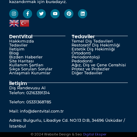
kazandırmak için buradayız.
DentVital
Tedaviler
Hakkımızda
Temel Diş Tedavileri
Tedaviler
Restoratif Diş Hekimliği
İletişim
Estetik Diş Hekimliği
Blog
Ortodonti
Bizden Haberler
Periodontoloji
Site Haritası
Pedodonti
Kullanım Şartları
Ağız, Diş ve Çene Cerrahisi
Sıkça Sorulan Sorular
Protez ve Protezler
Anlaşmalı Kurumlar
Diğer Tedaviler
İletişim
Diş Randevusu Al
Telefon: 02163391314
Telefon: 05331368785
Mail: info@dentvital.com.tr
Adres: Bulgurlu, Libadiye Cd. NO:13 D:B, 34696 Üsküdar /
İstanbul
© 2024 Website Design & Seo:
Digital Eksper