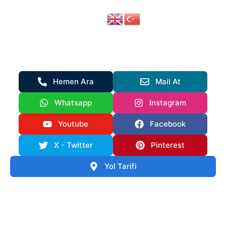
DentVital Ağız ve Diş Sağlığı
Merkezi
Hemen Ara
Mail At
Whatsapp
Instagram
Youtube
Facebook
X - Twitter
Pinterest
Yol Tarifi