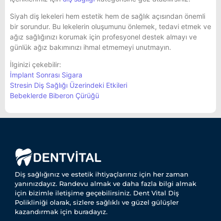
Siyah diş lekeleri hem estetik hem de sağlık açısından önemli
bir sorundur. Bu lekelerin oluşumunu önlemek, tedavi etmek ve
ağız sağlığınızı korumak için profesyonel destek almayı ve
günlük ağız bakımınızı ihmal etmemeyi unutmayın.
İlginizi çekebilir:
İmplant Sonrası Sigara
Stresin Diş Sağlığı Üzerindeki Etkileri
Bebeklerde Biberon Çürüğü
Diş sağlığınız ve estetik ihtiyaçlarınız için her zaman
yanınızdayız. Randevu almak ve daha fazla bilgi almak
için bizimle iletişime geçebilirsiniz. Dent Vital Diş
Polikliniği olarak, sizlere sağlıklı ve güzel gülüşler
kazandırmak için buradayız.