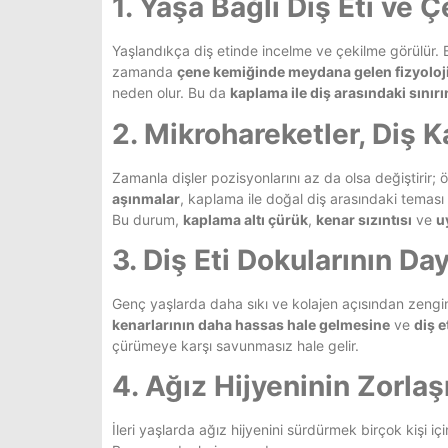
1. Yaşa Bağlı Diş Eti ve
Yaşlandıkça diş etinde incelme ve çekilme görülür. B
zamanda
çene kemiğinde meydana gelen fizyoloj
neden olur. Bu da
kaplama ile diş arasındaki sınır
2. Mikrohareketler, Diş 
Zamanla dişler pozisyonlarını az da olsa değiştirir;
aşınmalar
, kaplama ile doğal diş arasındaki teması 
Bu durum,
kaplama altı çürük
,
kenar sızıntısı
ve
u
3. Diş Eti Dokularının Da
Genç yaşlarda daha sıkı ve kolajen açısından zengin 
kenarlarının daha hassas hale gelmesine
ve
diş e
çürümeye karşı savunmasız hale gelir.
4. Ağız Hijyeninin Zorla
İleri yaşlarda ağız hijyenini sürdürmek birçok kişi içi