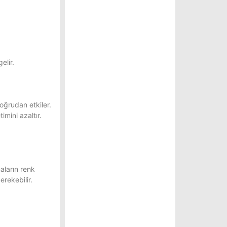
elir.
doğrudan etkiler.
mini azaltır.
aların renk
erekebilir.