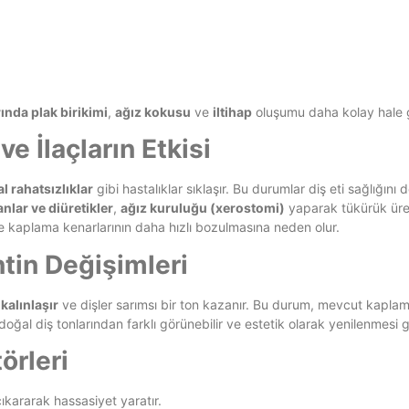
ında plak birikimi
,
ağız kokusu
ve
iltihap
oluşumu daha kolay hale g
ve İlaçların Etkisi
l rahatsızlıklar
gibi hastalıklar sıklaşır. Bu durumlar diş eti sağlığını 
nlar ve diüretikler
,
ağız kuruluğu (xerostomi)
yaparak tükürük üreti
 kaplama kenarlarının daha hızlı bozulmasına neden olur.
ntin Değişimleri
kalınlaşır
ve dişler sarımsı bir ton kazanır. Bu durum, mevcut kaplam
ğal diş tonlarından farklı görünebilir ve estetik olarak yenilenmesi g
örleri
ıkararak hassasiyet yaratır.