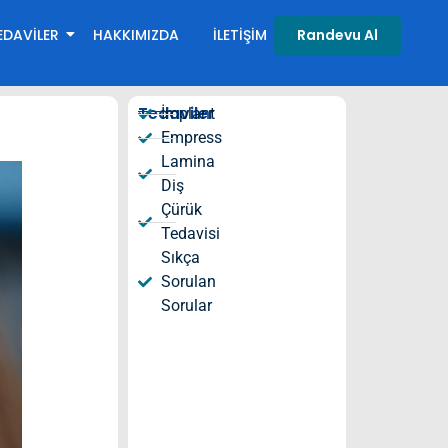
EDAVILER
HAKKIMIZDA
İLETIŞIM
Randevu Al
Tedaviler
İmplant​
Empress
Lamina
Diş
Çürük
Tedavisi
Sıkça
Sorulan
Sorular