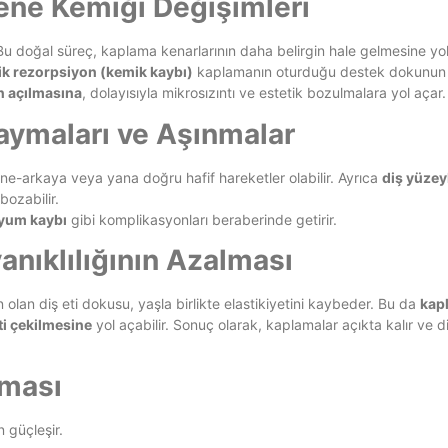
 Çene Kemiği Değişimleri
u doğal süreç, kaplama kenarlarının daha belirgin hale gelmesine yol 
ik rezorpsiyon (kemik kaybı)
kaplamanın oturduğu destek dokunun 
ın açılmasına
, dolayısıyla mikrosızıntı ve estetik bozulmalara yol açar.
Kaymaları ve Aşınmalar
 öne-arkaya veya yana doğru hafif hareketler olabilir. Ayrıca
diş yüzey
bozabilir.
yum kaybı
gibi komplikasyonları beraberinde getirir.
yanıklılığının Azalması
olan diş eti dokusu, yaşla birlikte elastikiyetini kaybeder. Bu da
kap
ti çekilmesine
yol açabilir. Sonuç olarak, kaplamalar açıkta kalır ve d
şması
n güçleşir.