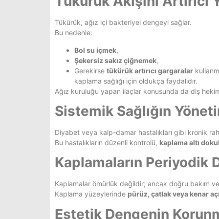
Tükürük Akışını Artırıcı
Tükürük, ağız içi bakteriyel dengeyi sağlar.
Bu nedenle:
Bol su içmek
,
Şekersiz sakız çiğnemek
,
Gerekirse
tükürük artırıcı gargaralar
kullanm
kaplama sağlığı için oldukça faydalıdır.
Ağız kuruluğu yapan ilaçlar konusunda da diş hekimi
Sistemik Sağlığın Yönet
Diyabet veya kalp-damar hastalıkları gibi kronik rahat
Bu hastalıkların düzenli kontrolü,
kaplama altı doku
Kaplamaların Periyodik 
Kaplamalar ömürlük değildir; ancak doğru bakım ve pe
Kaplama yüzeylerinde
pürüz, çatlak veya kenar açı
Estetik Dengenin Korun