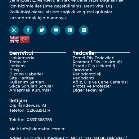
yanınızdayız. Randevu almak ve daha fazla bilgi almak
için bizimle iletişime geçebilirsiniz. Dent Vital Diş
Polikliniği olarak, sizlere sağlıklı ve güzel gülüşler
kazandırmak için buradayız.
DentVital
Tedaviler
Hakkımızda
Temel Diş Tedavileri
Tedaviler
Restoratif Diş Hekimliği
İletişim
Estetik Diş Hekimliği
Blog
Ortodonti
Bizden Haberler
Periodontoloji
Site Haritası
Pedodonti
Kullanım Şartları
Ağız, Diş ve Çene Cerrahisi
Sıkça Sorulan Sorular
Protez ve Protezler
Anlaşmalı Kurumlar
Diğer Tedaviler
İletişim
Diş Randevusu Al
Telefon: 02163391314
Telefon: 05331368785
Mail: info@dentvital.com.tr
Adres: Bulgurlu, Libadiye Cd. NO:13 D:B, 34696 Üsküdar /